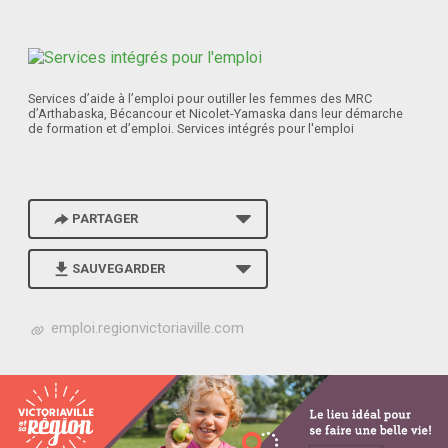
Services d’aide à l’emploi pour outiller les femmes des MRC
d’Arthabaska, Bécancour et Nicolet-Yamaska dans leur démarche
de formation et d’emploi. Services intégrés pour l'emploi
PARTAGER
SAUVEGARDER
h
emploi.regionvictoriaville.com
t
t
p
s
:
/