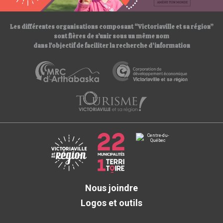
/
Les différentes organisations composant “Victoriaville et sa région”
sont fières de s’unir sous un même nom
dans l’objectif de faciliter la recherche d’information
Nous joindre
Logos et outils