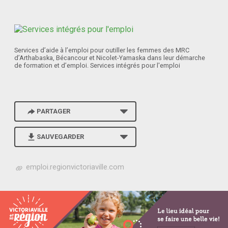
Services d’aide à l’emploi pour outiller les femmes des MRC
d’Arthabaska, Bécancour et Nicolet-Yamaska dans leur démarche
de formation et d’emploi. Services intégrés pour l'emploi
PARTAGER
SAUVEGARDER
h
emploi.regionvictoriaville.com
t
t
p
s
:
/