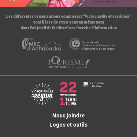
/
Les différentes organisations composant “Victoriaville et sa région”
sont fières de s’unir sous un même nom
dans l’objectif de faciliter la recherche d’information
Nous joindre
Logos et outils