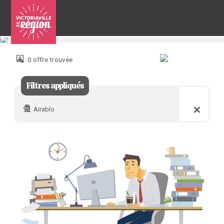
Pour
nous
joindre
0 offre trouvée
:
Filtres appliqués
Airablo