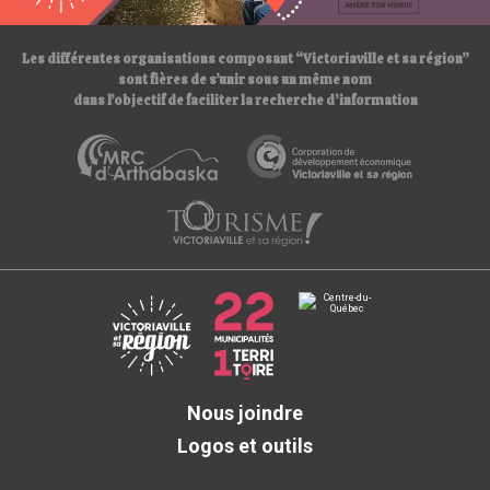
/
Les différentes organisations composant “Victoriaville et sa région”
sont fières de s’unir sous un même nom
dans l’objectif de faciliter la recherche d’information
Nous joindre
Logos et outils