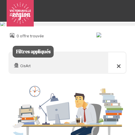
Pour
nous
joindre
0 offre trouvée
:
Filtres appliqués
CisArt