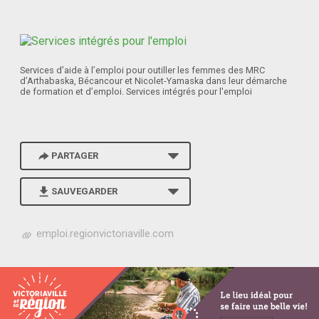
Services d’aide à l’emploi pour outiller les femmes des MRC
d’Arthabaska, Bécancour et Nicolet-Yamaska dans leur démarche
de formation et d’emploi. Services intégrés pour l'emploi
PARTAGER
SAUVEGARDER
h
emploi.regionvictoriaville.com
t
t
p
s
:
/