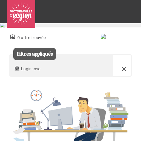
Pour
nous
joindre
0 offre trouvée
:
Filtres appliqués
Loginnove