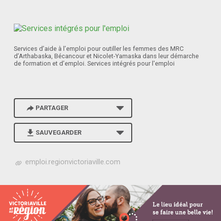
Services d’aide à l’emploi pour outiller les femmes des MRC
d’Arthabaska, Bécancour et Nicolet-Yamaska dans leur démarche
de formation et d’emploi. Services intégrés pour l'emploi
PARTAGER
SAUVEGARDER
h
emploi.regionvictoriaville.com
t
t
p
s
:
/