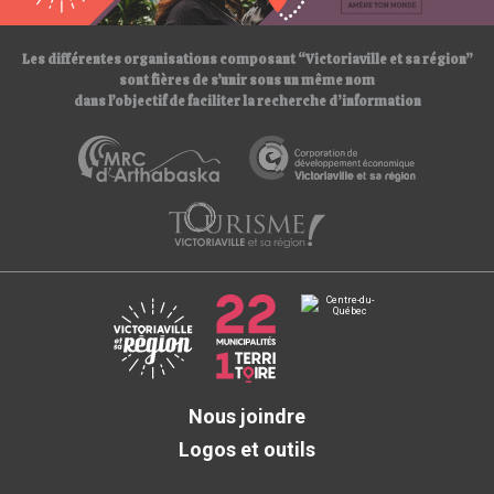
/
Les différentes organisations composant “Victoriaville et sa région”
sont fières de s’unir sous un même nom
dans l’objectif de faciliter la recherche d’information
Nous joindre
Logos et outils