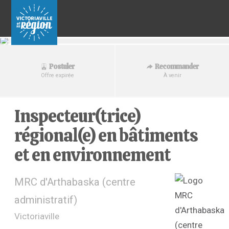
Recommander
Postuler
À venir
Offre expirée
Inspecteur(trice)
régional(e) en bâtiments
et en environnement
MRC d'Arthabaska (centre
administratif)
Victoriaville