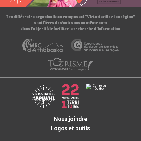
/
Les différentes organisations composant “Victoriaville et sa région”
sont fières de s’unir sous un même nom
dans l’objectif de faciliter la recherche d’information
Nous joindre
Logos et outils