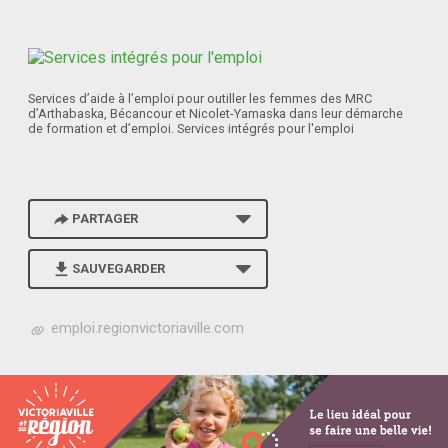
Services d’aide à l’emploi pour outiller les femmes des MRC
d’Arthabaska, Bécancour et Nicolet-Yamaska dans leur démarche
de formation et d’emploi. Services intégrés pour l'emploi
PARTAGER
SAUVEGARDER
h
emploi.regionvictoriaville.com
t
t
p
s
:
/