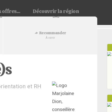
 offres...
Découvrir
la région
Recommander
À venir
)s
orientation et RH