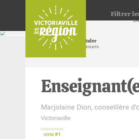
Filtrer
les
Postuler
21 jours restants
Enseignant(e
Marjolaine Dion, conseillère d'
Victoriaville
offre #1