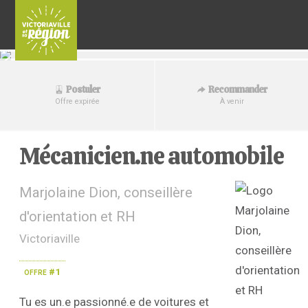
Recommander
Postuler
À venir
Offre expirée
Mécanicien.ne automobile
Marjolaine Dion, conseillère
d'orientation et RH
Victoriaville
offre #1
Tu es un.e passionné.e de voitures et