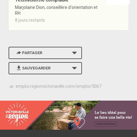
Marjolaine Dion, conseillère d'orientation et
RH
8 jours restants
PARTAGER
SAUVEGARDER
h
emploi.regionvictoriaville.com/emploi/5067
t
t
p
s
:
/
/