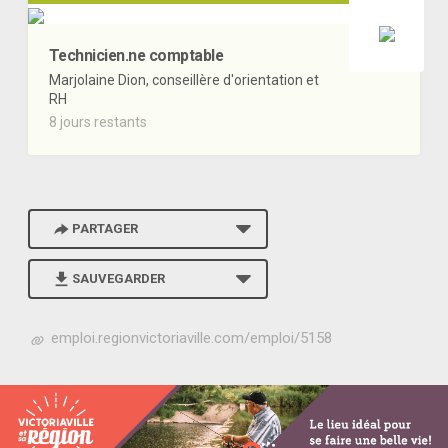
Technicien.ne comptable
Marjolaine Dion, conseillère d'orientation et
RH
8 jours restants
PARTAGER
SAUVEGARDER
h
emploi.regionvictoriaville.com/emploi/5158
t
t
p
s
:
/