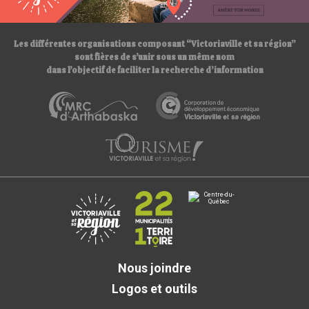
/
Les différentes organisations composant “Victoriaville et sa région”
sont fières de s’unir sous un même nom
dans l’objectif de faciliter la recherche d’information
Nous joindre
Logos et outils