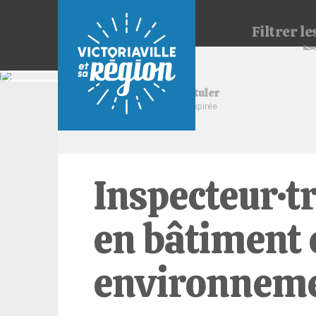
Filtrer
les
Postuler
Offre expirée
Inspecteur·tr
en bâtiment 
environnem