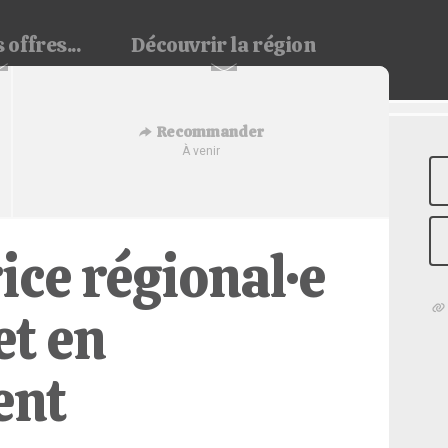
 offres...
Découvrir
la région
Recommander
À venir
ice régional·e
et en
ent