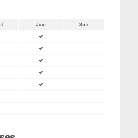
it
Jour
Soir
ises