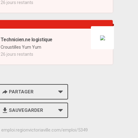
26 jours restants
Technicien.ne logistique
Croustilles Yum Yum
26 jours restants
PARTAGER
SAUVEGARDER
h
emploi.regionvictoriaville.com/emploi/5349
t