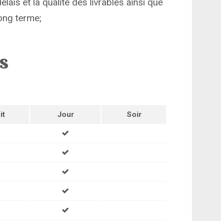
lais et la qualité des livrables ainsi que
ong terme;
ns
it
Jour
Soir