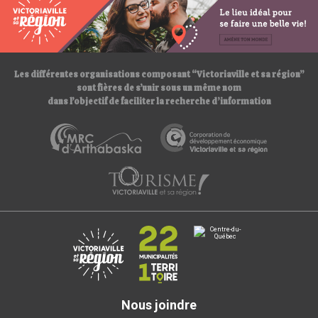
s
:
/
/
Les différentes organisations composant “Victoriaville et sa région”
sont fières de s’unir sous un même nom
dans l’objectif de faciliter la recherche d’information
Nous joindre