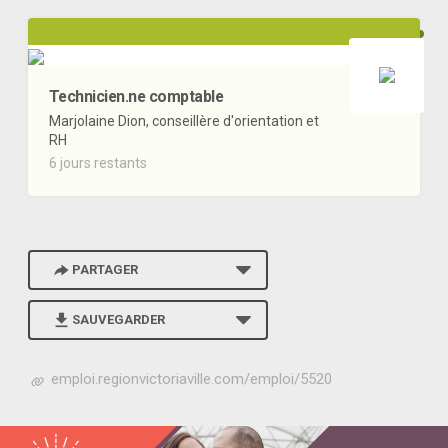
Technicien.ne comptable
Marjolaine Dion, conseillère d'orientation et
RH
6 jours restants
PARTAGER
SAUVEGARDER
h
emploi.regionvictoriaville.com/emploi/5520
t
t
p