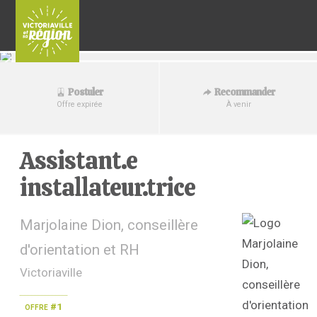
Recommander
Postuler
À venir
Offre expirée
Assistant.e
installateur.trice
Marjolaine Dion, conseillère
d'orientation et RH
Victoriaville
offre #1