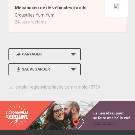
Mécanicien.ne de véhicules lourds
Croustilles Yum Yum
24 jours restants
PARTAGER
SAUVEGARDER
h
emploi.regionvictoriaville.com/emploi/5739
t
t
p
s
:
/
/