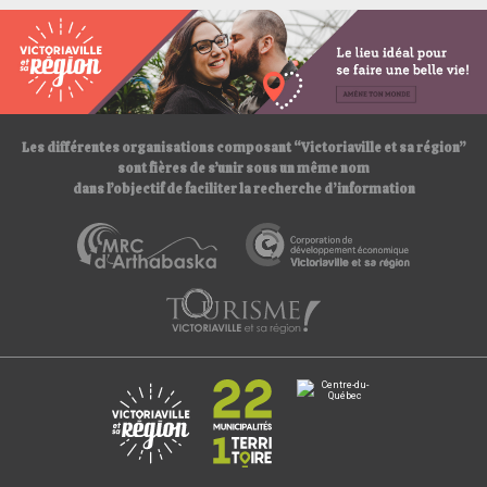
p
s
:
/
/
Les différentes organisations composant “Victoriaville et sa région”
sont fières de s’unir sous un même nom
dans l’objectif de faciliter la recherche d’information