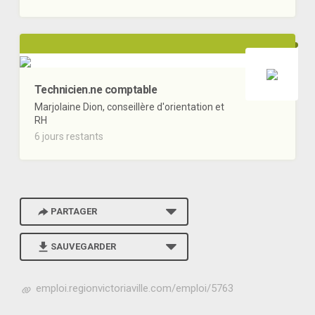
Technicien.ne comptable
Marjolaine Dion, conseillère d'orientation et
RH
6 jours restants
PARTAGER
SAUVEGARDER
h
emploi.regionvictoriaville.com/emploi/5763
t
t