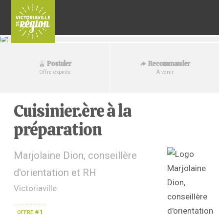
Recommander
Postuler
À venir
Offre expirée
Cuisinier.ère à la
préparation
Marjolaine Dion, conseillère
d'orientation et RH
Victoriaville
offre #1