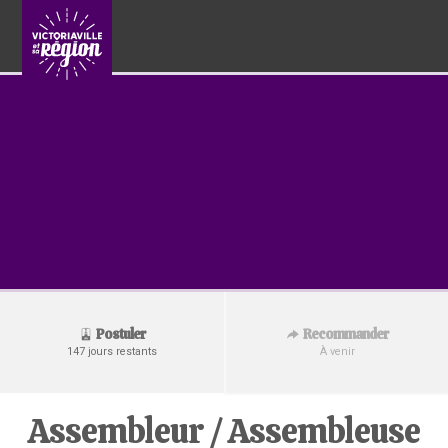
Recommander
Postuler
À venir
147 jours restants
Assembleur / Assembleuse