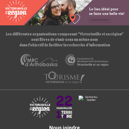
s
:
/
/
Les différentes organisations composant “Victoriaville et sa région”
sont fières de s’unir sous un même nom
dans l’objectif de faciliter la recherche d’information
Nous joindre