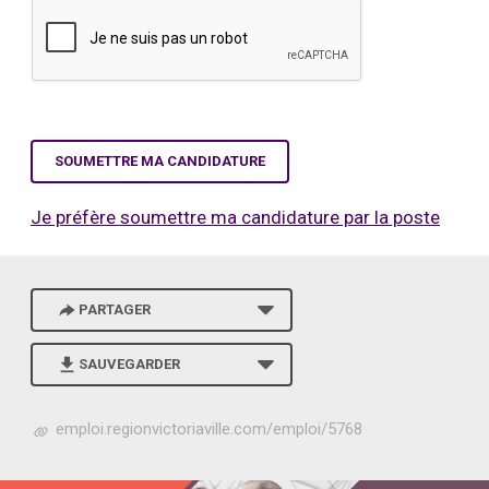
Je préfère soumettre ma candidature par la poste
PARTAGER
SAUVEGARDER
h
emploi.regionvictoriaville.com/emploi/5768
t
t
p