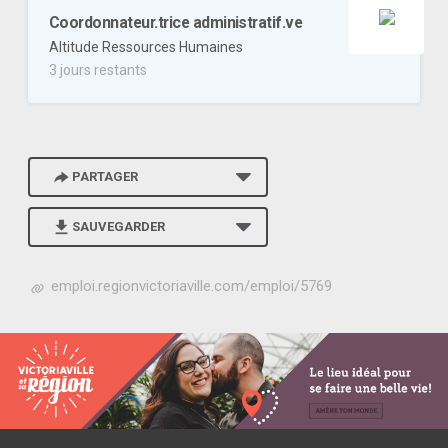
Coordonnateur.trice administratif.ve
Altitude Ressources Humaines
3 jours restants
PARTAGER
SAUVEGARDER
h
emploi.regionvictoriaville.com/emploi/5769
t
t
p
s
:
/
/