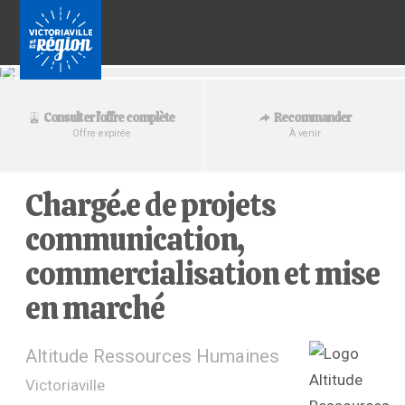
Recommander
Consulter l'offre complète
À venir
Offre expirée
Chargé.e de projets
communication,
commercialisation et mise
en marché
Altitude Ressources Humaines
Victoriaville