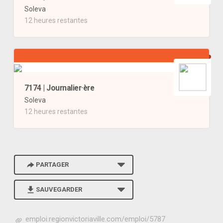
Soleva
12 heures restantes
7174 | Journalier·ère
Soleva
12 heures restantes
PARTAGER
SAUVEGARDER
h
emploi.regionvictoriaville.com/emploi/5787