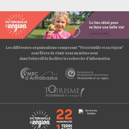
t
t
p
s
:
/
/
Les différentes organisations composant “Victoriaville et sa région”
sont fières de s’unir sous un même nom
dans l’objectif de faciliter la recherche d’information