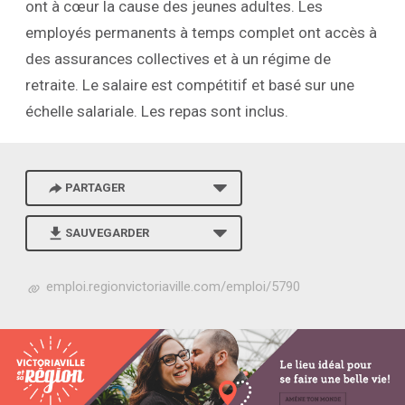
ont à cœur la cause des jeunes adultes. Les
employés permanents à temps complet ont accès à
des assurances collectives et à un régime de
retraite. Le salaire est compétitif et basé sur une
échelle salariale. Les repas sont inclus.
PARTAGER
SAUVEGARDER
h
emploi.regionvictoriaville.com/emploi/5790
t
t
p
s
:
/
/