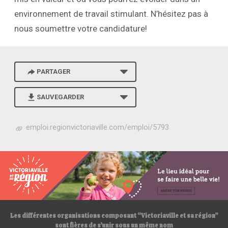
environnement de travail stimulant. N’hésitez pas à
nous soumettre votre candidature!
PARTAGER
SAUVEGARDER
h
emploi.regionvictoriaville.com/emploi/5793
t
t
p
s
:
/
/
Les différentes organisations composant “Victoriaville et sa région”
sont fières de s’unir sous un même nom