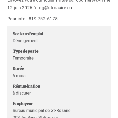
Envoyez votre curriculum vitae par courriel AVANT le
12 juin 2026 à : dg@strosaire.ca
Pour info : 819 752-6178
Secteur d'emploi
Déneigement
Type de poste
Temporaire
Durée
6 mois
Rémunération
à discuter
Employeur
Bureau municipal de St-Rosaire
208, 6e Rang, St-Rosaire