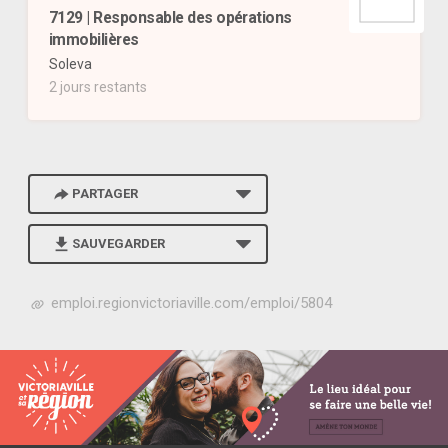
7129 | Responsable des opérations
immobilières
Soleva
2 jours restants
PARTAGER
SAUVEGARDER
h
emploi.regionvictoriaville.com/emploi/5804
t
t
p
s
:
/
/