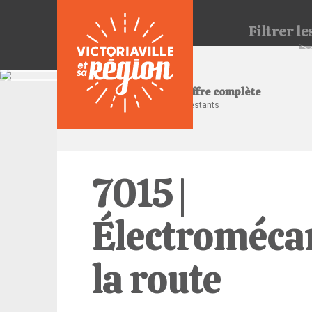
Filtrer
les
Consulter l'offre complète
8 jours restants
7015 |
Électromécan
la route