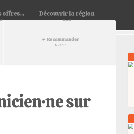
 offres...
Découvrir
la région
Recommander
À venir
icien·ne sur