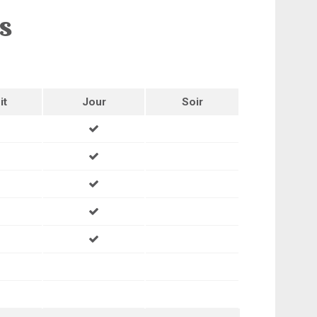
ns
it
Jour
Soir