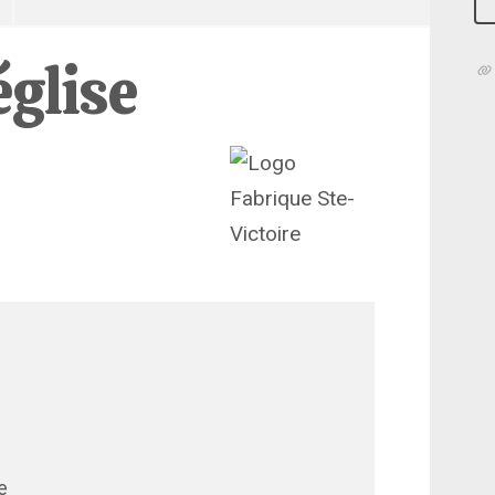
église
e