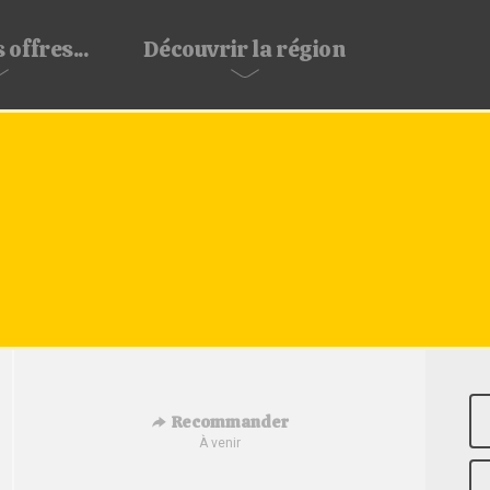
 offres...
Découvrir
la région
Recommander
À venir