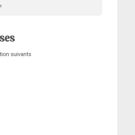
e
ises
tion suivants