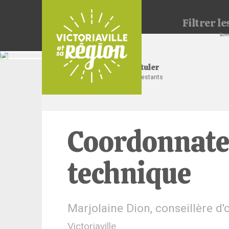
Filtrer
les
Postuler
12 jours restants
Coordonnateu
technique
Marjolaine Dion, conseillère d'
Victoriaville