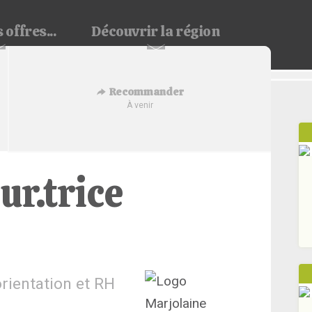
 offres...
Découvrir
la région
Recommander
À venir
r.trice
orientation et RH