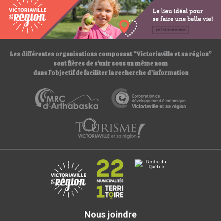
s
:
/
/
Les différentes organisations composant “Victoriaville et sa région”
sont fières de s’unir sous un même nom
dans l’objectif de faciliter la recherche d’information
Nous joindre