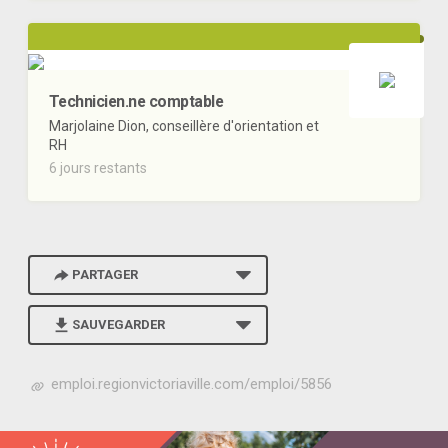
Technicien.ne comptable
Marjolaine Dion, conseillère d'orientation et
RH
6 jours restants
PARTAGER
SAUVEGARDER
h
emploi.regionvictoriaville.com/emploi/5856
t
t
p