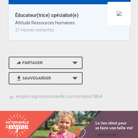
Éducateur(trice) spécialisé(e)
Altitude Ressources Humaines
21 heures restantes
PARTAGER
SAUVEGARDER
h
emploi.regionvictoriaville.com/emploi/5864
t
t
p
s
:
/
/