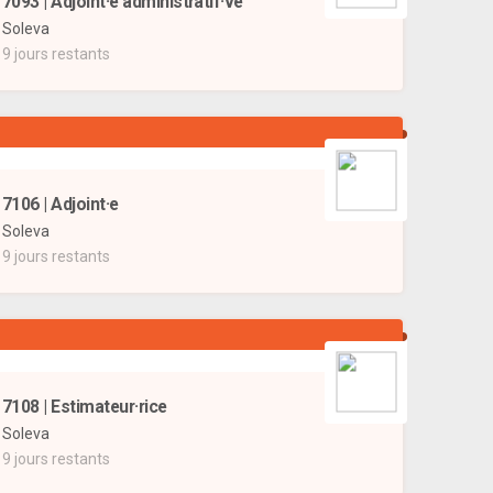
7093 | Adjoint·e administratif·ve
Soleva
9 jours restants
7106 | Adjoint·e
Soleva
9 jours restants
7108 | Estimateur·rice
Soleva
9 jours restants