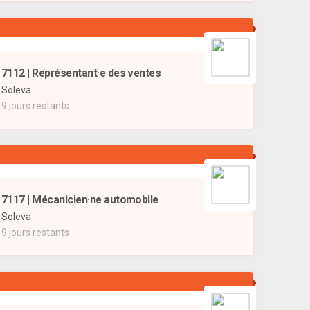
7112 | Représentant·e des ventes
Soleva
9 jours restants
7117 | Mécanicien·ne automobile
Soleva
9 jours restants