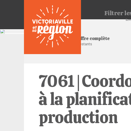
Filtrer
les
Consulter l'offre complète
9 jours restants
7061 | Coord
à la planifica
production