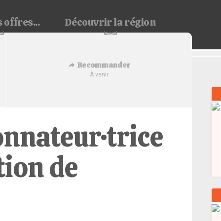
 offres...
Découvrir
la région
Recommander
À venir
onnateur·trice
tion de