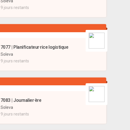
Soleva
9 jours restants
7077 | Planificateur·rice logistique
Soleva
9 jours restants
7083 | Journalier·ère
Soleva
9 jours restants