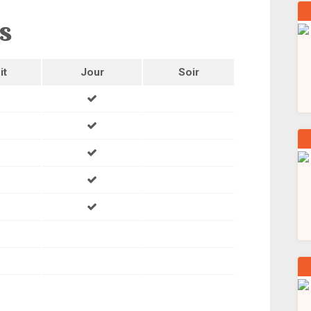
ns
it
Jour
Soir