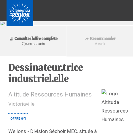
Recommander
Consulter l'offre complète
À venir
7 jours restants
Dessinateur.trice
industriel.elle
Altitude Ressources Humaines
Victoriaville
offre #1
Wellons - Division Séchoir MEC, située à