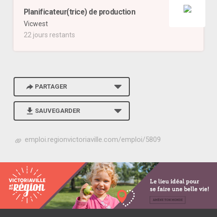
Planificateur(trice) de production
Vicwest
22 jours restants
PARTAGER
SAUVEGARDER
h
emploi.regionvictoriaville.com/emploi/5809
t
t
p
s
:
/
/