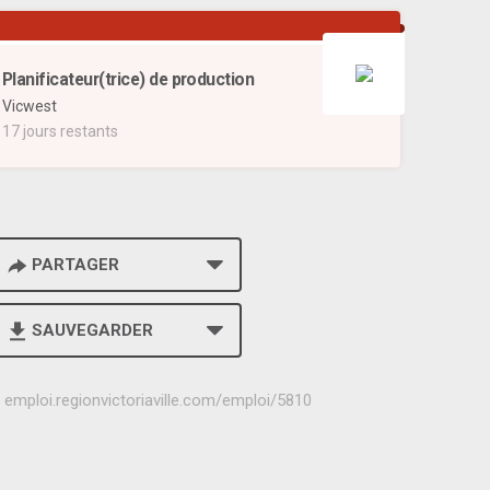
Planificateur(trice) de production
Vicwest
17 jours restants
PARTAGER
SAUVEGARDER
h
emploi.regionvictoriaville.com/emploi/5810
t
t
p
s