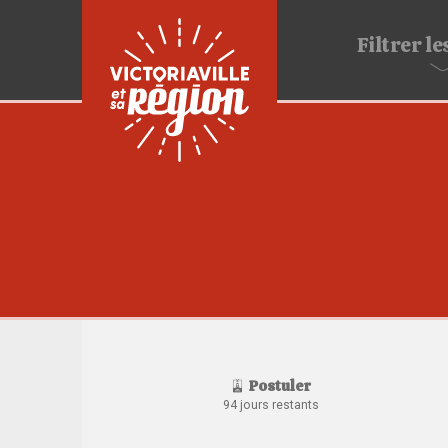
Filtrer
les
Postuler
94 jours restants