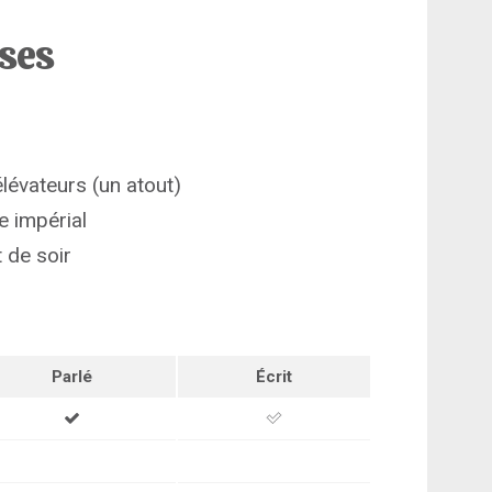
ises
lévateurs (un atout)
 impérial
t de soir
Parlé
Écrit