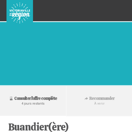
Recommander
Consulter l'offre complète
À venir
4 jours restants
Buandier(ère)