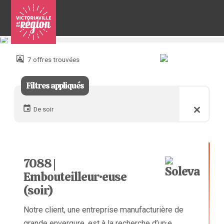
Pour
nous
joindre
7 offres trouvées
:
Filtres appliqués
De soir
7088 |
Embouteilleur·euse
(soir)
Notre client, une entreprise manufacturière de
grande envergure, est à la recherche d’un·e