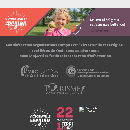
t
p
s
:
/
/
Les différentes organisations composant “Victoriaville et sa région”
sont fières de s’unir sous un même nom
dans l’objectif de faciliter la recherche d’information