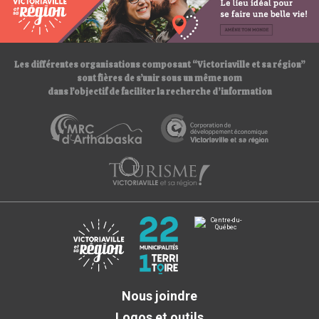
:
/
/
Les différentes organisations composant “Victoriaville et sa région”
sont fières de s’unir sous un même nom
dans l’objectif de faciliter la recherche d’information
Nous joindre
Logos et outils