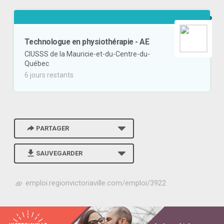
Technologue en physiothérapie - AE
CIUSSS de la Mauricie-et-du-Centre-du-
Québec
6 jours restants
PARTAGER
SAUVEGARDER
h
emploi.regionvictoriaville.com/emploi/3922
t
t
p
s