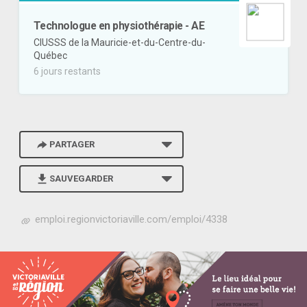
Technologue en physiothérapie - AE
CIUSSS de la Mauricie-et-du-Centre-du-
Québec
6 jours restants
PARTAGER
SAUVEGARDER
h
emploi.regionvictoriaville.com/emploi/4338
t
t
p
s
:
/
/