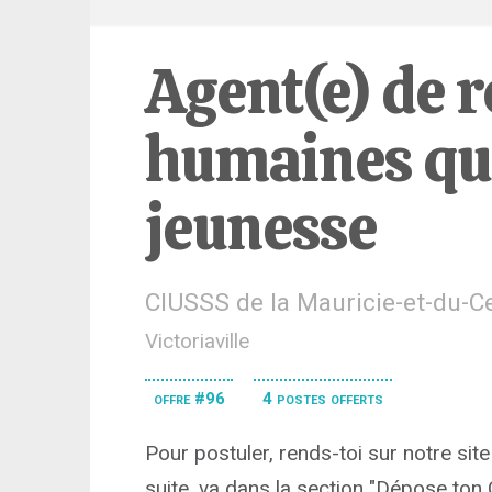
Agent(e) de r
humaines qua
jeunesse
CIUSSS de la Mauricie-et-du-
Victoriaville
offre #96
4 postes offerts
Pour postuler, rends-toi sur notre site 
suite, va dans la section "Dépose ton 