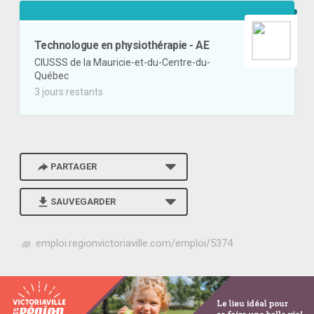
Technologue en physiothérapie - AE
CIUSSS de la Mauricie-et-du-Centre-du-
Québec
3 jours restants
PARTAGER
SAUVEGARDER
h
emploi.regionvictoriaville.com/emploi/5374
t
t
p
s
: