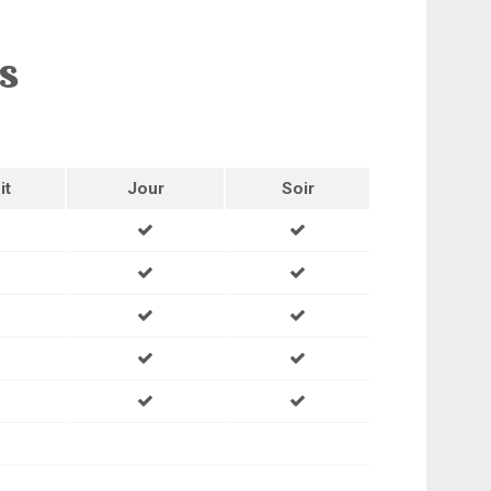
ns
it
Jour
Soir