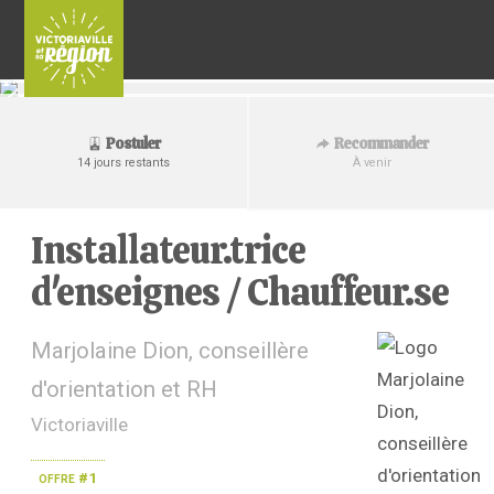
Recommander
Postuler
À venir
14 jours restants
Installateur.trice
d'enseignes / Chauffeur.se
Marjolaine Dion, conseillère
d'orientation et RH
Victoriaville
offre #1