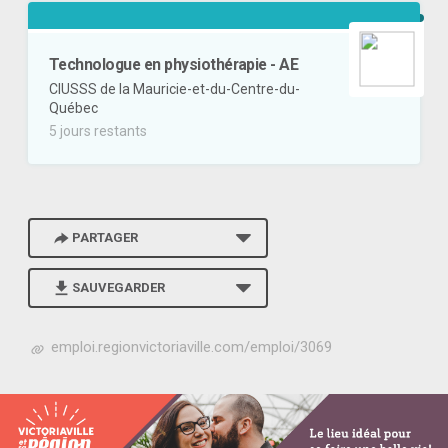
Technologue en physiothérapie - AE
CIUSSS de la Mauricie-et-du-Centre-du-
Québec
5 jours restants
PARTAGER
SAUVEGARDER
h
emploi.regionvictoriaville.com/emploi/3069
t
t
p
s
: