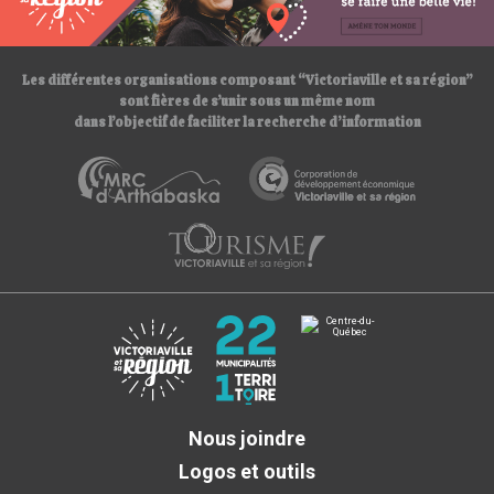
/
/
Les différentes organisations composant “Victoriaville et sa région”
sont fières de s’unir sous un même nom
dans l’objectif de faciliter la recherche d’information
Nous joindre
Logos et outils