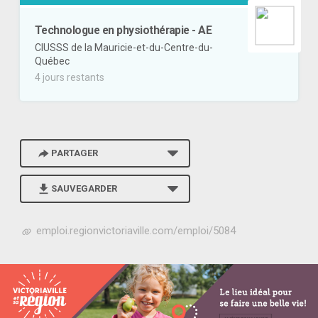
Technologue en physiothérapie - AE
CIUSSS de la Mauricie-et-du-Centre-du-
Québec
4 jours restants
PARTAGER
SAUVEGARDER
h
emploi.regionvictoriaville.com/emploi/5084
t
t
p
s
:
/